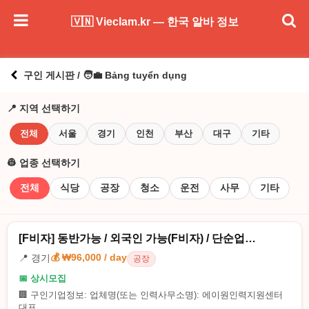
🇻🇳 Vieclam.kr — 한국 알바 정보
구인 게시판 / 🧑‍💼 Bảng tuyển dụng
📍 지역 선택하기
전체
서울
경기
인천
부산
대구
기타
👷 업종 선택하기
전체
식당
공장
청소
운전
사무
기타
[F비자] 동반가능 / 외국인 가능(F비자) / 단순업…
💰 ₩96,000 / day
📍 경기
공장
📅 상시모집
🏢 구인기업정보: 업체명(또는 인력사무소명): 에이원인력지원센터
대표...