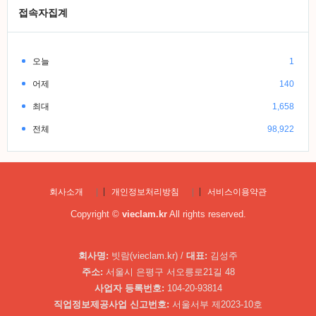
접속자집계
오늘
1
어제
140
최대
1,658
전체
98,922
회사소개
|
개인정보처리방침
|
서비스이용약관
Copyright ©
vieclam.kr
All rights reserved.
회사명:
빗람(vieclam.kr) /
대표:
김성주
주소:
서울시 은평구 서오릉로21길 48
사업자 등록번호:
104-20-93814
직업정보제공사업 신고번호:
서울서부 제2023-10호