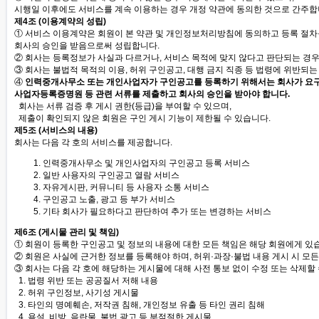
시행일 이후에도 서비스를 계속 이용하는 경우 개정 약관에 동의한 것으로 간주합
제4조 (이용계약의 성립)
① 서비스 이용계약은 회원이 본 약관 및 개인정보처리방침에 동의하고 등록 절차
회사의 승인을 받음으로써 성립합니다.
② 회사는 등록정보가 사실과 다르거나, 서비스 목적에 맞지 않다고 판단되는 경우
③ 회사는 불법적 목적의 이용, 허위 구인공고, 대행 금지 직종 등 법령에 위반되는
④
인력중개사무소 또는 개인사업자가 구인공고를 등록하기 위해서는 회사가 요
사업자등록증명원 등 관련 서류를 제출하고 회사의 승인을 받아야 합니다.
회사는 서류 검증 후 게시 권한(등급)을 부여할 수 있으며,
제출이 확인되지 않은 회원은 구인 게시 기능이 제한될 수 있습니다.
제5조 (서비스의 내용)
회사는 다음 각 호의 서비스를 제공합니다.
인력중개사무소 및 개인사업자의 구인공고 등록 서비스
일반 사용자의 구인공고 열람 서비스
자유게시판, 커뮤니티 등 사용자 소통 서비스
구인공고 노출, 광고 등 부가 서비스
기타 회사가 필요하다고 판단하여 추가 또는 변경하는 서비스
제6조 (게시물 관리 및 책임)
① 회원이 등록한 구인공고 및 정보의 내용에 대한 모든 책임은 해당 회원에게 있
② 회원은 사실에 근거한 정보를 등록해야 하며, 허위·과장·불법 내용 게시 시 모든
③ 회사는 다음 각 호에 해당하는 게시물에 대해 사전 통보 없이 수정 또는 삭제할 
1. 법령 위반 또는 공공질서 저해 내용
2. 허위 구인정보, 사기성 게시물
3. 타인의 명예훼손, 저작권 침해, 개인정보 유출 등 타인 권리 침해
4. 욕설, 비방, 음란물, 불법 광고 등 부적절한 게시물