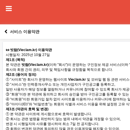
서비스 이용약관
📜 빗람(Vieclam.kr) 이용약관
시행일자: 2025년 10월 27일
제1조 (목적)
본 약관은
빗람(Vieclam.kr)
(이하 "회사")이 운영하는 구인정보 제공 서비스(이하
회사와 회원 간의 권리, 의무 및 책임사항을 규정함을 목적으로 합니다.
제2조 (용어의 정의)
① “사이트”란 회사가 운영하는 웹사이트
Vieclam.kr
및 모바일 웹 등 관련 서비스
② “서비스”란 인력중개사무소 또는 개인사업자가 구인공고를 등록하고,
일반 사용자가 해당 정보를 열람하거나 커뮤니티에 참여할 수 있도록 회사가 제공
③ “회원”이란 본 약관에 동의하고 회사의 승인을 받아 구인공고를 등록할 수 있
④ “비회원”이란 회원가입 절차 없이 사이트를 이용하거나 커뮤니티에 참여하는 
⑤ “아이디(ID)”와 “비밀번호”는 회원의 식별과 서비스 이용을 위해 설정된 고유 
제3조 (약관의 효력 및 변경)
① 본 약관은 사이트에 게시함으로써 효력이 발생합니다.
② 회사는 관련 법령을 위반하지 않는 범위 내에서 약관을 개정할 수 있으며,
변경 시 시행일자와 사유를 명시하여 최소 7일 전 공지합니다.
③ 회원이 변경된 약관에 동의하지 않을 경우 이용계약을 해지할 수 있으며,