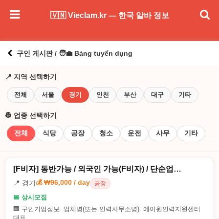
🇻🇳 Vieclam.kr — 한국 알바 정보
구인 게시판 / 🧑‍💼 Bảng tuyển dụng
📍 지역 선택하기
전체
서울
경기
인천
부산
대구
기타
👷 업종 선택하기
전체
식당
공장
청소
운전
사무
기타
[F비자] 동반가능 / 외국인 가능(F비자) / 단순업…
💰 ₩96,000 / day
📍 경기
공장
📅 상시모집
🏢 구인기업정보: 업체명(또는 인력사무소명): 에이원인력지원센터
대표...