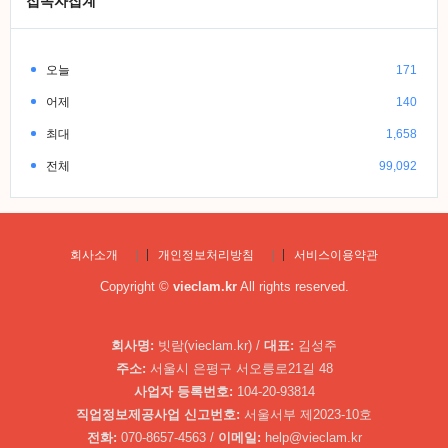
접속자집계
오늘
171
어제
140
최대
1,658
전체
99,092
회사소개
|
개인정보처리방침
|
서비스이용약관
Copyright ©
vieclam.kr
All rights reserved.
회사명:
빗람(vieclam.kr) /
대표:
김성주
주소:
서울시 은평구 서오릉로21길 48
사업자 등록번호:
104-20-93814
직업정보제공사업 신고번호:
서울서부 제2023-10호
전화:
070-8657-4563 /
이메일:
help@vieclam.kr