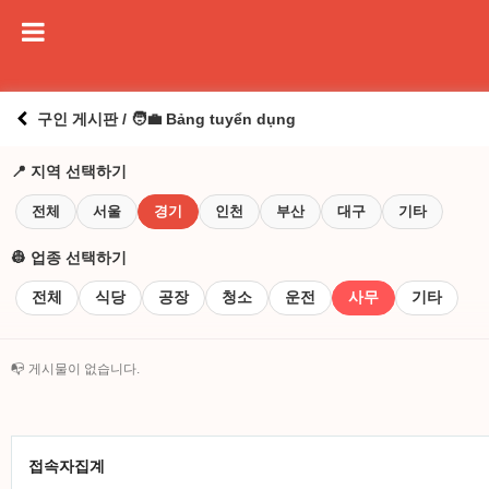
구인 게시판 / 🧑‍💼 Bảng tuyển dụng
📍 지역 선택하기
전체
서울
경기
인천
부산
대구
기타
👷 업종 선택하기
전체
식당
공장
청소
운전
사무
기타
📭 게시물이 없습니다.
접속자집계