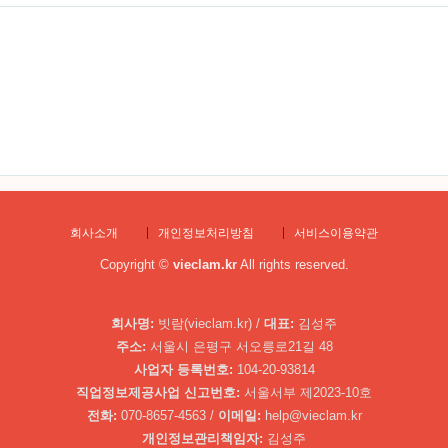
회사소개
|
개인정보처리방침
|
서비스이용약관
Copyright ©
vieclam.kr
All rights reserved.
회사명:
빗람(vieclam.kr) /
대표:
김성주
주소:
서울시 은평구 서오릉로21길 48
사업자 등록번호:
104-20-93814
직업정보제공사업 신고번호:
서울서부 제2023-10호
전화:
070-8657-4563 /
이메일:
help@vieclam.kr
개인정보관리책임자:
김성주