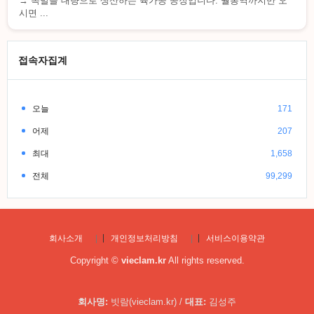
→ 족발을 대량으로 생산하는 육가공 공장입니다. 월롱역까지만 오
시면 ...
접속자집계
오늘
171
어제
207
최대
1,658
전체
99,299
회사소개
|
개인정보처리방침
|
서비스이용약관
Copyright ©
vieclam.kr
All rights reserved.
회사명:
빗람(vieclam.kr) /
대표:
김성주