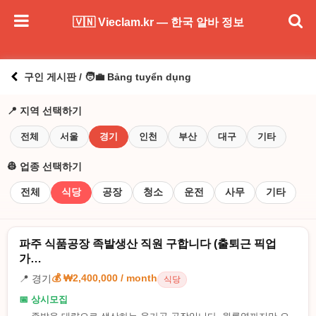
🇻🇳 Vieclam.kr — 한국 알바 정보
구인 게시판 / 🧑‍💼 Bảng tuyển dụng
📍 지역 선택하기
전체
서울
경기
인천
부산
대구
기타
👷 업종 선택하기
전체
식당
공장
청소
운전
사무
기타
파주 식품공장 족발생산 직원 구합니다 (출퇴근 픽업
가…
💰 ₩2,400,000 / month
📍 경기
식당
📅 상시모집