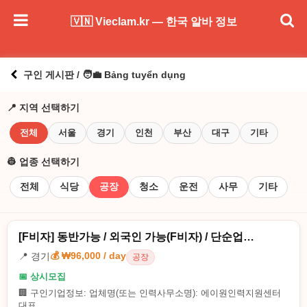
🇻🇳 Vieclam.kr — 한국 알바 정보
구인 게시판 / 🧑‍💼 Bảng tuyển dụng
📍 지역 선택하기
전체
서울
경기
인천
부산
대구
기타
👷 업종 선택하기
전체
식당
공장
청소
운전
사무
기타
[F비자] 동반가능 / 외국인 가능(F비자) / 단순업…
💰 ₩96,000 / day
📍 경기
공장
📅 상시모집
🏢 구인기업정보: 업체명(또는 인력사무소명): 에이원인력지원센터
대표...