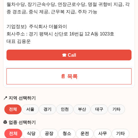
월차수당, 장기근속수당, 연장근로수당, 명절 귀향비 지급, 각
종 경조금, 중식 제공, 근무복 지급, 주차 가능
기업정보) 주식회사 더블와이
회사주소 : 경기 평택시 산단로 16번길 12 A동 1023호
대표 김용운
☎ Call
📄 목록
📍 지역 선택하기
전체
서울
경기
인천
부산
대구
기타
👷 업종 선택하기
전체
식당
공장
청소
운전
사무
기타