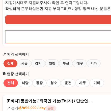
지원예시대로 지원해주셔야 확인 후 연락드립니다.
확실하게 근무하실분만 지원 부탁드려요 / 당일 펑크 내신 분들은
📍 지역 선택하기
전체
서울
경기
인천
부산
대구
기타
👷 업종 선택하기
전체
식당
공장
청소
운전
사무
기타
[F비자] 동반가능 / 외국인 가능(F비자) / 단순업…
💰 ₩96,000 / day
📍 경기
공장