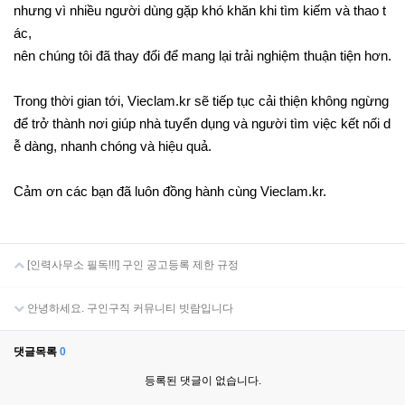
nhưng vì nhiều người dùng gặp khó khăn khi tìm kiếm và thao t
ác,
nên chúng tôi đã thay đổi để mang lại trải nghiệm thuận tiện hơn.
Trong thời gian tới, Vieclam.kr sẽ tiếp tục cải thiện không ngừng
để trở thành nơi giúp nhà tuyển dụng và người tìm việc kết nối d
ễ dàng, nhanh chóng và hiệu quả.
Cảm ơn các bạn đã luôn đồng hành cùng Vieclam.kr.
[인력사무소 필독!!!] 구인 공고등록 제한 규정
안녕하세요. 구인구직 커뮤니티 빗람입니다
댓글목록
0
등록된 댓글이 없습니다.