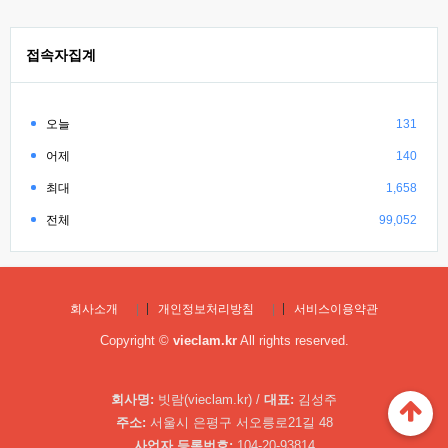
접속자집계
오늘
131
어제
140
최대
1,658
전체
99,052
회사소개
|
개인정보처리방침
|
서비스이용약관
Copyright ©
vieclam.kr
All rights reserved.
회사명:
빗람(vieclam.kr) /
대표:
김성주
주소:
서울시 은평구 서오릉로21길 48
사업자 등록번호:
104-20-93814