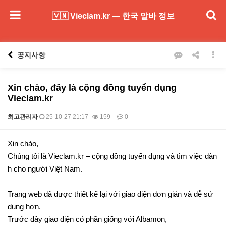
🇻🇳 Vieclam.kr — 한국 알바 정보
공지사항
Xin chào, đây là cộng đồng tuyển dụng
Vieclam.kr
최고관리자
25-10-27 21:17
159
0
본문
Xin chào,
Chúng tôi là Vieclam.kr – cộng đồng tuyển dụng và tìm việc dàn
h cho người Việt Nam.
Trang web đã được thiết kế lại với giao diện đơn giản và dễ sử
dụng hơn.
Trước đây giao diện có phần giống với Albamon,