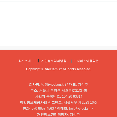
회사소개
|
개인정보처리방침
|
서비스이용약관
Copyright ©
vieclam.kr
All rights reserved.
회사명:
빗람(vieclam.kr) /
대표:
김성주
주소:
서울시 은평구 서오릉로21길 48
사업자 등록번호:
104-20-93814
직업정보제공사업 신고번호:
서울서부 제2023-10호
전화:
070-8657-4563 /
이메일:
help@vieclam.kr
개인정보관리책임자:
김성주