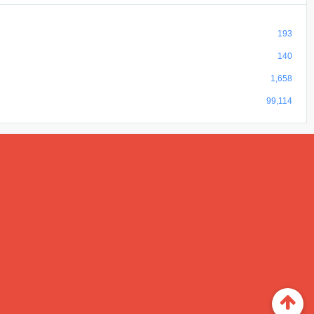
193
140
1,658
99,114